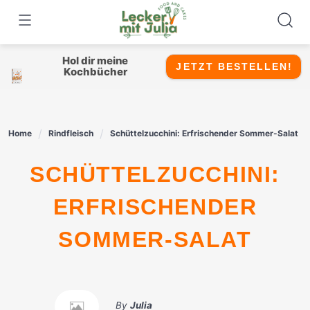
Skip
to
content
Hol dir meine
JETZT BESTELLEN!
Kochbücher
Home
Rindfleisch
Schüttelzucchini: Erfrischender Sommer-Salat
SCHÜTTELZUCCHINI:
ERFRISCHENDER
SOMMER-SALAT
By
Julia