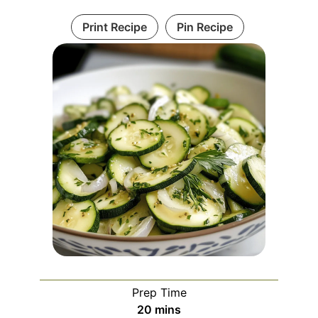
Print Recipe
Pin Recipe
Prep Time
minutes
20
mins