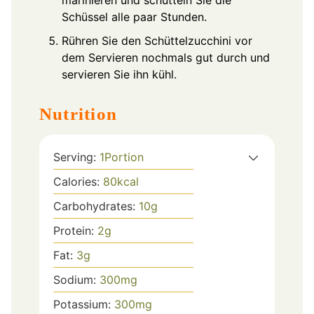
marinieren und schütteln Sie die
Schüssel alle paar Stunden.
Rühren Sie den Schüttelzucchini vor
dem Servieren nochmals gut durch und
servieren Sie ihn kühl.
Nutrition
Serving:
1
Portion
Calories:
80
kcal
Carbohydrates:
10
g
Protein:
2
g
Fat:
3
g
Sodium:
300
mg
Potassium:
300
mg