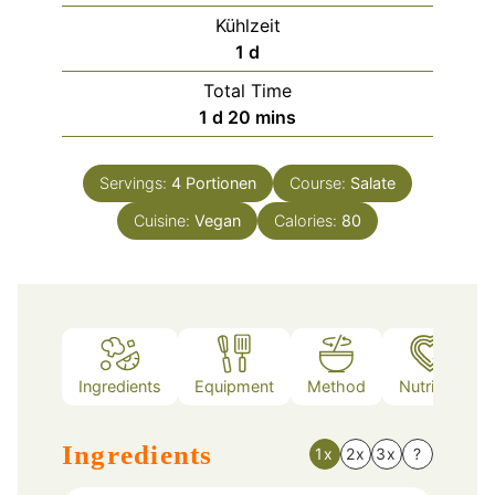
Kühlzeit
day
1
d
Total Time
day
minutes
1
d
20
mins
Servings:
4
Portionen
Course:
Salate
Cuisine:
Vegan
Calories:
80
Ingredients
Equipment
Method
Nutrition
Ingredients
1x
2x
3x
?