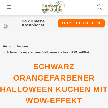
Skip
to
content
Hol dir meine
JETZT BESTELLEN!
Kochbücher
Home
Dessert
Schwarz orangefarbener Halloween Kuchen mit Wow-Effekt
SCHWARZ
ORANGEFARBENER
HALLOWEEN KUCHEN MIT
WOW-EFFEKT