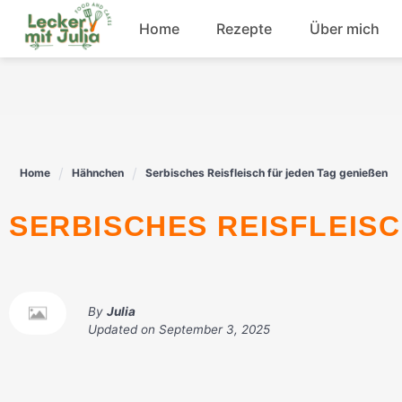
Skip
Home
Rezepte
Über mich
to
content
Frühstück
Fisch
Home
Hähnchen
Serbisches Reisfleisch für jeden Tag genießen
Rindfleisch
SERBISCHES REISFLEIS
Dessert
By
Julia
Updated on
September 3, 2025