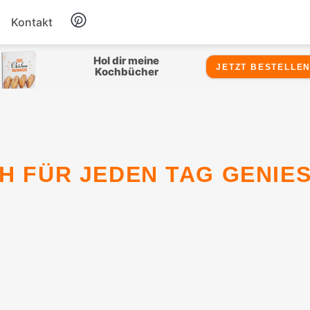
Kontakt
Hähnchen
Hol dir meine
JETZT BESTELLEN
Kochbücher
Salate
Suppen
CH FÜR JEDEN TAG GENIES
Snacks