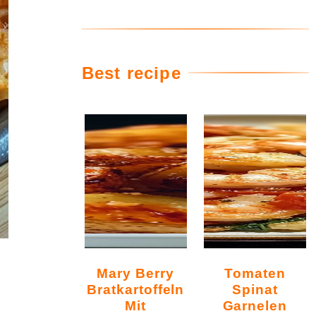
Best recipe
Mary Berry
Tomaten
Bratkartoffeln
Spinat
Mit
Garnelen