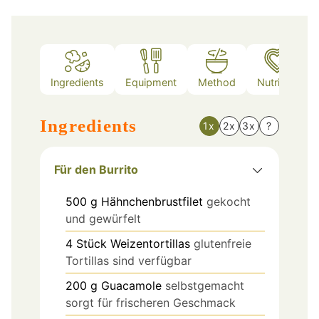
Ingredients
Equipment
Method
Nutrition
Ingredients
1x
2x
3x
?
Für den Burrito
500
g
Hähnchenbrustfilet
gekocht
und gewürfelt
4
Stück
Weizentortillas
glutenfreie
Tortillas sind verfügbar
200
g
Guacamole
selbstgemacht
sorgt für frischeren Geschmack