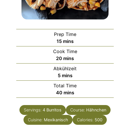
Prep Time
minutes
15
mins
Cook Time
minutes
20
mins
Abkühlzeit
minutes
5
mins
Total Time
minutes
40
mins
Servings:
4
Burritos
Course:
Hähnchen
Cuisine:
Mexikanisch
Calories:
500