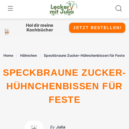
Skip
to
content
Hol dir meine
JETZT BESTELLEN!
Kochbücher
Home
Hähnchen
Speckbraune Zucker-Hühnchenbissen für Feste
SPECKBRAUNE ZUCKER-
HÜHNCHENBISSEN FÜR
FESTE
By
Julia