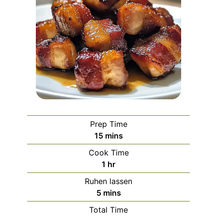
Prep Time
minutes
15
mins
Cook Time
hour
1
hr
Ruhen lassen
minutes
5
mins
Total Time