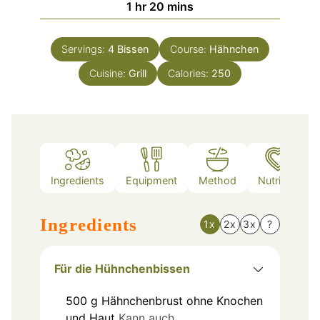
hour
minutes
1
hr
20
mins
Servings:
4
Bissen
Course:
Hähnchen
Cuisine:
Grill
Calories:
250
Ingredients
Equipment
Method
Nutrition
Ingredients
1x
2x
3x
?
Für die Hühnchenbissen
500
g
Hähnchenbrust ohne Knochen
und Haut
Kann auch