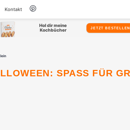
Kontakt
Hähnchen
Hol dir meine
JETZT BESTELLEN
Kochbücher
Salate
lein
Suppen
Snacks