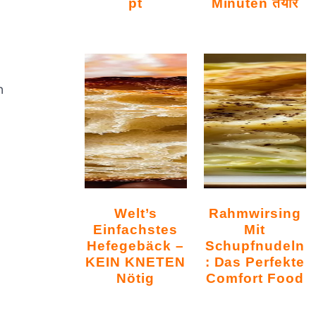
Pt
Minuten तैयार
n
Welt’s
Rahmwirsing
Einfachstes
Mit
Hefegebäck –
Schupfnudeln
KEIN KNETEN
: Das Perfekte
Nötig
Comfort Food