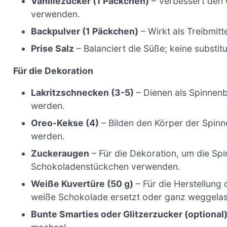
Vanillezucker (1 Päckchen)
– Verbessert den G
verwenden.
Backpulver (1 Päckchen)
– Wirkt als Treibmitt
Prise Salz
– Balanciert die Süße; keine substit
Für die Dekoration
Lakritzschnecken (3-5)
– Dienen als Spinnen
werden.
Oreo-Kekse (4)
– Bilden den Körper der Spin
werden.
Zuckeraugen
– Für die Dekoration, um die Spi
Schokoladenstückchen verwenden.
Weiße Kuvertüre (50 g)
– Für die Herstellun
weiße Schokolade ersetzt oder ganz weggela
Bunte Smarties oder Glitzerzucker (optional