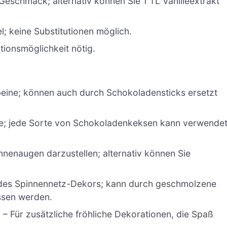
eschmack; alternativ können Sie 1 TL Vanilleextrakt
el; keine Substitutionen möglich.
utionsmöglichkeit nötig.
beine; können auch durch Schokoladensticks ersetzt
ne; jede Sorte von Schokoladenkeksen kann verwende
nnenaugen darzustellen; alternativ können Sie
g des Spinnennetz-Dekors; kann durch geschmolzene
ssen werden.
)
– Für zusätzliche fröhliche Dekorationen, die Spaß