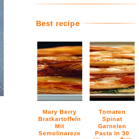
Best recipe
Mary Berry
Tomaten
Bratkartoffeln
Spinat
Mit
Garnelen
Semolinareze
Pasta In 30