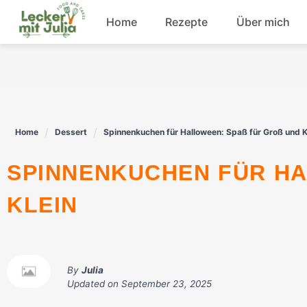
Skip
Home
Rezepte
Über mich
to
content
Frühstück
Fisch
Home
Dessert
Spinnenkuchen für Halloween: Spaß für Groß und K
Rindfleisch
SPINNENKUCHEN FÜR HALLOWEEN: SPASS FÜR GROSS UND KL
Dessert
EIN
By
Julia
Updated on
September 23, 2025