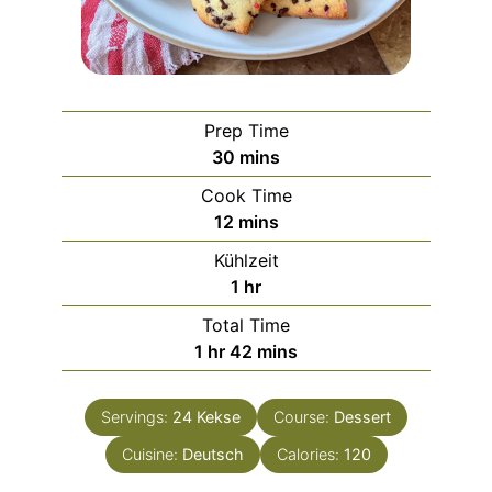
Prep Time
minutes
30
mins
Cook Time
minutes
12
mins
Kühlzeit
hour
1
hr
Total Time
hour
minutes
1
hr
42
mins
Servings:
24
Kekse
Course:
Dessert
Cuisine:
Deutsch
Calories:
120