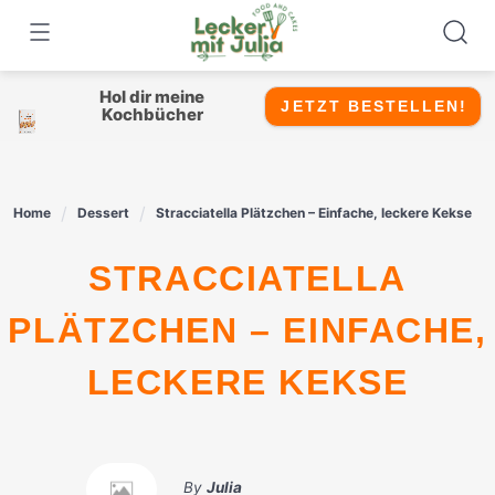
Skip
to
content
Hol dir meine
JETZT BESTELLEN!
Kochbücher
Home
Dessert
Stracciatella Plätzchen – Einfache, leckere Kekse
STRACCIATELLA
PLÄTZCHEN – EINFACHE,
LECKERE KEKSE
By
Julia