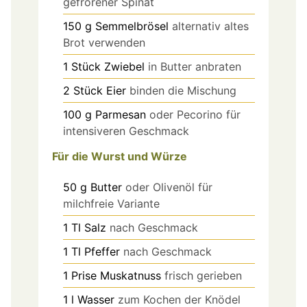
gefrorener Spinat
150
g
Semmelbrösel
alternativ altes
Brot verwenden
1
Stück
Zwiebel
in Butter anbraten
2
Stück
Eier
binden die Mischung
100
g
Parmesan
oder Pecorino für
intensiveren Geschmack
Für die Wurst und Würze
50
g
Butter
oder Olivenöl für
milchfreie Variante
1
Tl
Salz
nach Geschmack
1
Tl
Pfeffer
nach Geschmack
1
Prise
Muskatnuss
frisch gerieben
1
l
Wasser
zum Kochen der Knödel