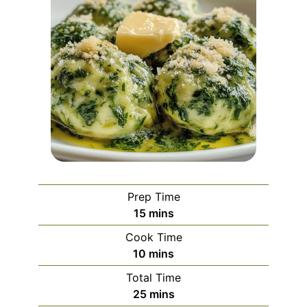
Prep Time
minutes
15
mins
Cook Time
minutes
10
mins
Total Time
minutes
25
mins