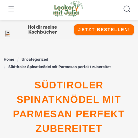
Skip
to
content
Hol dir meine
JETZT BESTELLEN!
Kochbücher
Home
Uncategorized
Südtiroler Spinatknödel mit Parmesan perfekt zubereitet
SÜDTIROLER
SPINATKNÖDEL MIT
PARMESAN PERFEKT
ZUBEREITET