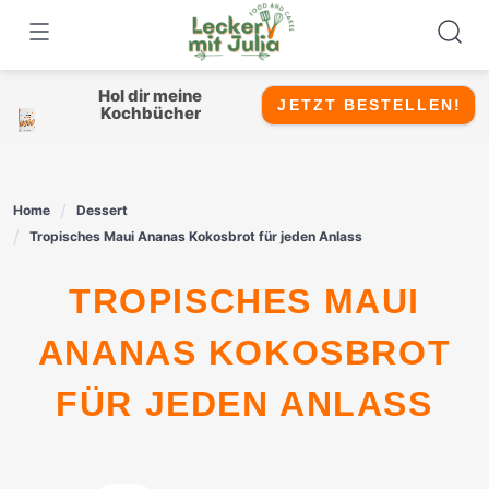
Skip
to
content
Hol dir meine
JETZT BESTELLEN!
Kochbücher
Home
Dessert
Tropisches Maui Ananas Kokosbrot für jeden Anlass
TROPISCHES MAUI
ANANAS KOKOSBROT
FÜR JEDEN ANLASS