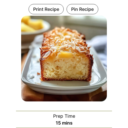
Print Recipe
Pin Recipe
Prep Time
minutes
15
mins