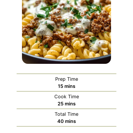
Prep Time
minutes
15
mins
Cook Time
minutes
25
mins
Total Time
minutes
40
mins