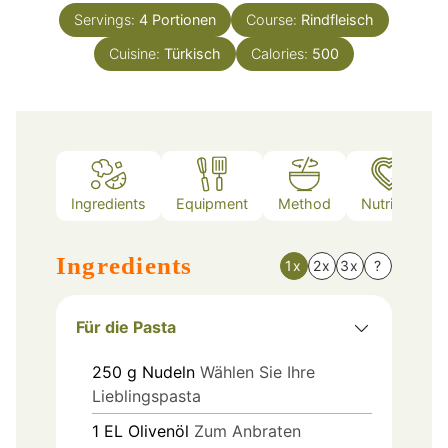
Servings:
4
Portionen
Course:
Rindfleisch
Cuisine:
Türkisch
Calories:
500
Ingredients
Equipment
Method
Nutrition
Ingredients
1x
2x
3x
?
Für die Pasta
250
g
Nudeln
Wählen Sie Ihre
Lieblingspasta
1
EL
Olivenöl
Zum Anbraten