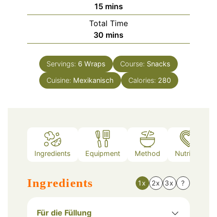
minutes
15
mins
Total Time
minutes
30
mins
Servings:
6
Wraps
Course:
Snacks
Cuisine:
Mexikanisch
Calories:
280
Ingredients
Equipment
Method
Nutrition
Ingredients
1x
2x
3x
?
Für die Füllung