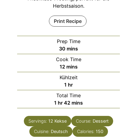
Herbstsaison.
Print Recipe
Prep Time
minutes
30
mins
Cook Time
minutes
12
mins
Kühlzeit
hour
1
hr
Total Time
hour
minutes
1
hr
42
mins
Servings:
12
Kekse
Course:
Dessert
Cuisine:
Deutsch
Calories:
150