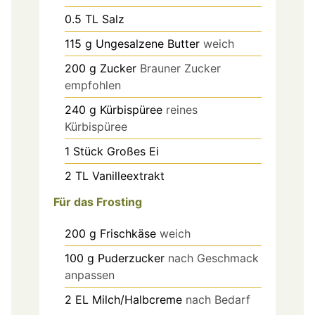
0.5
TL
Salz
115
g
Ungesalzene Butter
weich
200
g
Zucker
Brauner Zucker
empfohlen
240
g
Kürbispüree
reines
Kürbispüree
1
Stück
Großes Ei
2
TL
Vanilleextrakt
Für das Frosting
200
g
Frischkäse
weich
100
g
Puderzucker
nach Geschmack
anpassen
2
EL
Milch/Halbcreme
nach Bedarf