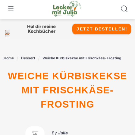
Skip
to
content
Hol dir meine
JETZT BESTELLEN!
Kochbücher
Home
Dessert
Weiche Kürbiskekse mit Frischkäse-Frosting
WEICHE KÜRBISKEKSE
MIT FRISCHKÄSE-
FROSTING
By
Julia