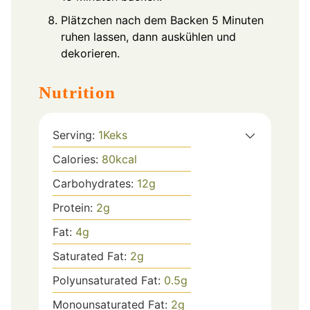
Plätzchen nach dem Backen 5 Minuten
ruhen lassen, dann auskühlen und
dekorieren.
Nutrition
Serving:
1
Keks
Calories:
80
kcal
Carbohydrates:
12
g
Protein:
2
g
Fat:
4
g
Saturated Fat:
2
g
Polyunsaturated Fat:
0.5
g
Monounsaturated Fat:
2
g