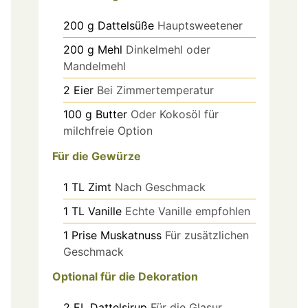
200
g
Dattelsüße
Hauptsweetener
200
g
Mehl
Dinkelmehl oder
Mandelmehl
2
Eier
Bei Zimmertemperatur
100
g
Butter
Oder Kokosöl für
milchfreie Option
Für die Gewürze
1
TL
Zimt
Nach Geschmack
1
TL
Vanille
Echte Vanille empfohlen
1
Prise
Muskatnuss
Für zusätzlichen
Geschmack
Optional für die Dekoration
2
EL
Dattelsirup
Für die Glasur