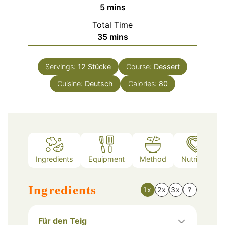
minutes
5
mins
Total Time
minutes
35
mins
Servings:
12
Stücke
Course:
Dessert
Cuisine:
Deutsch
Calories:
80
Ingredients
Equipment
Method
Nutrition
Ingredients
1x
2x
3x
?
Für den Teig