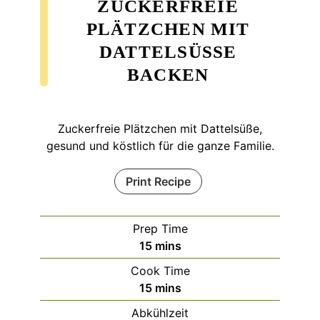
ZUCKERFREIE
PLÄTZCHEN MIT
DATTELSÜSSE B
ACKEN
Zuckerfreie Plätzchen mit Dattelsüße,
gesund und köstlich für die ganze Familie.
Print Recipe
Prep Time
minutes
15
mins
Cook Time
minutes
15
mins
Abkühlzeit