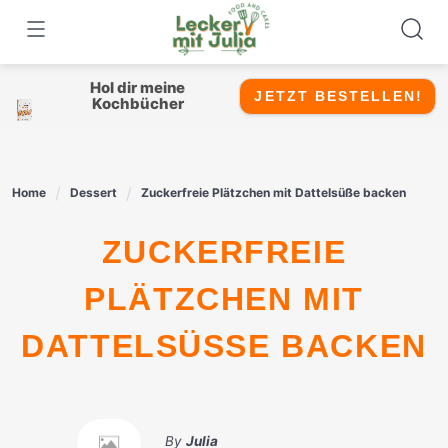
Skip
to
content
Hol dir meine
JETZT BESTELLEN!
Kochbücher
Home
Dessert
Zuckerfreie Plätzchen mit Dattelsüße backen
ZUCKERFREIE
PLÄTZCHEN MIT
DATTELSÜSSE BACKEN
By
Julia