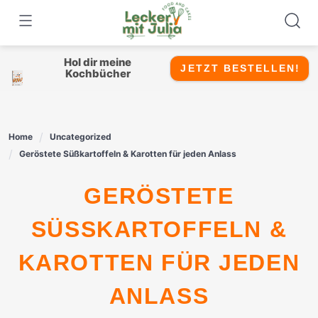
Skip
to
content
Hol dir meine
JETZT BESTELLEN!
Kochbücher
Home
Uncategorized
Geröstete Süßkartoffeln & Karotten für jeden Anlass
GERÖSTETE
SÜSSKARTOFFELN & K
AROTTEN FÜR JEDEN A
NLASS