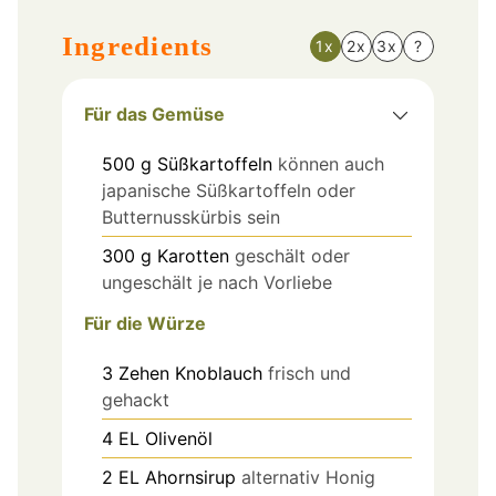
Ingredients
1x
2x
3x
?
Für das Gemüse
500
g
Süßkartoffeln
können auch
japanische Süßkartoffeln oder
Butternusskürbis sein
300
g
Karotten
geschält oder
ungeschält je nach Vorliebe
Für die Würze
3
Zehen
Knoblauch
frisch und
gehackt
4
EL
Olivenöl
2
EL
Ahornsirup
alternativ Honig