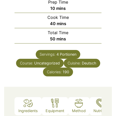
Prep Time
minutes
10
mins
Cook Time
minutes
40
mins
Total Time
minutes
50
mins
Servings:
4
Portionen
Course:
Uncategorized
Cuisine:
Deutsch
Calories:
190
Ingredients
Equipment
Method
Nutrition