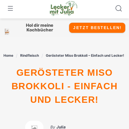
Skip
to
content
Hol dir meine
JETZT BESTELLEN!
Kochbücher
Home
Rindfleisch
Gerösteter Miso Brokkoli – Einfach und Lecker!
GERÖSTETER MISO
BROKKOLI - EINFACH
UND LECKER!
By
Julia