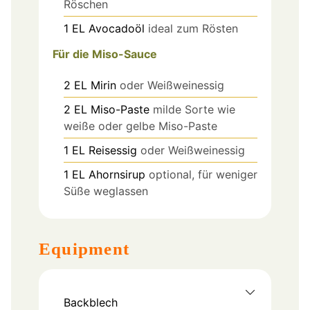
Röschen
1
EL
Avocadoöl
ideal zum Rösten
Für die Miso-Sauce
2
EL
Mirin
oder Weißweinessig
2
EL
Miso-Paste
milde Sorte wie
weiße oder gelbe Miso-Paste
1
EL
Reisessig
oder Weißweinessig
1
EL
Ahornsirup
optional, für weniger
Süße weglassen
Equipment
Backblech