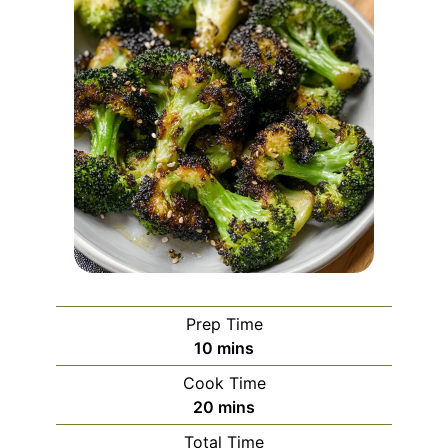
Prep Time
minutes
10
mins
Cook Time
minutes
20
mins
Total Time