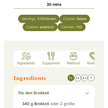
minutes
30
mins
Servings:
4
Portionen
Course:
Salate
Cuisine:
asiatisch
Calories:
150
Ingredients
Equipment
Method
Nutrition
Ingredients
1x
2x
3x
?
Für den Brokkoli
340
g
Brokkoli
oder 2 große