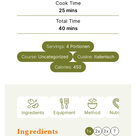
Cook Time
minutes
25
mins
Total Time
minutes
40
mins
Servings:
4
Portionen
Course:
Uncategorized
Cuisine:
Italienisch
Calories:
450
Ingredients
Equipment
Method
Nutrition
Ingredients
1x
2x
3x
?