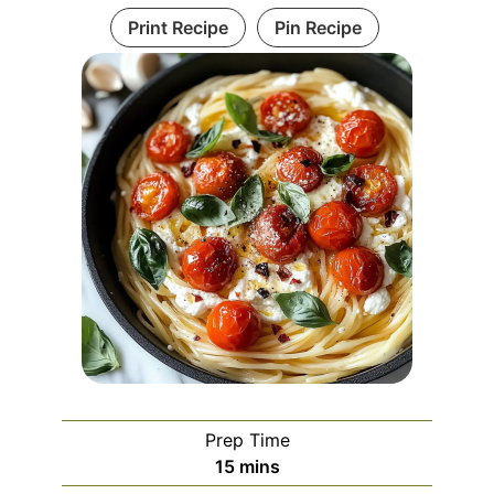
Print Recipe
Pin Recipe
Prep Time
minutes
15
mins