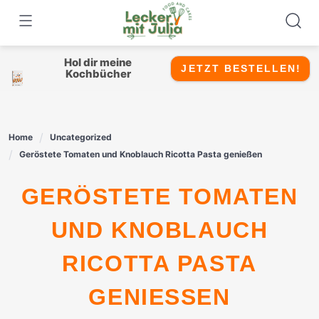
Skip
to
content
Hol dir meine
JETZT BESTELLEN!
Kochbücher
Home
Uncategorized
Geröstete Tomaten und Knoblauch Ricotta Pasta genießen
GERÖSTETE TOMATEN
UND KNOBLAUCH
RICOTTA PASTA
GENIESSEN