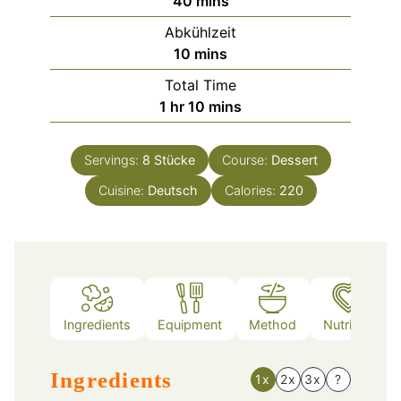
40
mins
Abkühlzeit
minutes
10
mins
Total Time
hour
minutes
1
hr
10
mins
Servings:
8
Stücke
Course:
Dessert
Cuisine:
Deutsch
Calories:
220
Ingredients
Equipment
Method
Nutrition
Ingredients
1x
2x
3x
?