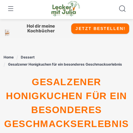
Skip
to
content
Hol dir meine
JETZT BESTELLEN!
Kochbücher
Home
Dessert
Gesalzener Honigkuchen für ein besonderes Geschmackserlebnis
GESALZENER
HONIGKUCHEN FÜR EIN
BESONDERES
GESCHMACKSERLEBNIS