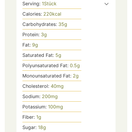
Serving:
1
Stück
Calories:
220
kcal
Carbohydrates:
35
g
Protein:
3
g
Fat:
9
g
Saturated Fat:
5
g
Polyunsaturated Fat:
0.5
g
Monounsaturated Fat:
2
g
Cholesterol:
40
mg
Sodium:
200
mg
Potassium:
100
mg
Fiber:
1
g
Sugar:
18
g