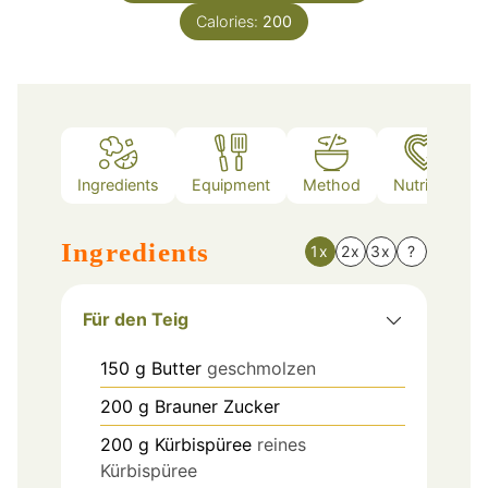
Calories:
200
Ingredients
Equipment
Method
Nutrition
Ingredients
1x
2x
3x
?
Für den Teig
150
g
Butter
geschmolzen
200
g
Brauner Zucker
200
g
Kürbispüree
reines
Kürbispüree