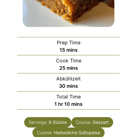
Prep Time
minutes
15
mins
Cook Time
minutes
25
mins
Abkühlzeit
minutes
30
mins
Total Time
hour
minutes
1
hr
10
mins
Servings:
9
Stücke
Course:
Dessert
Cuisine:
Herbstliche Süßspeise