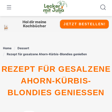
Skip
to
content
Hol dir meine
JETZT BESTELLEN!
Kochbücher
Home
Dessert
Rezept für gesalzene Ahorn-Kürbis-Blondies genießen
REZEPT FÜR GESALZENE
AHORN-KÜRBIS-
BLONDIES GENIESSEN