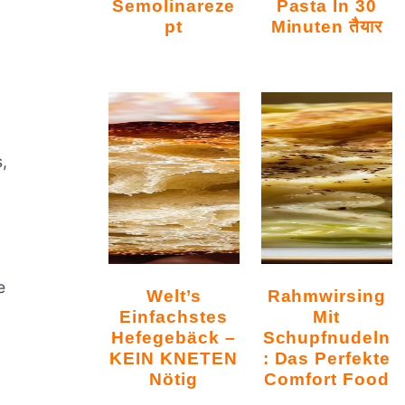
Semolinareze
Pasta In 30
Pt
Minuten तैयार
,
e
Welt’s
Rahmwirsing
Einfachstes
Mit
Hefegebäck –
Schupfnudeln
KEIN KNETEN
: Das Perfekte
Nötig
Comfort Food