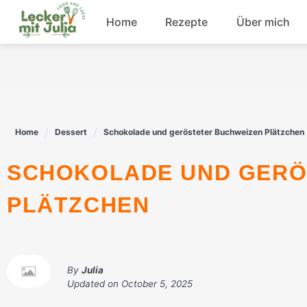
Skip
Home
Rezepte
Über mich
to
content
Frühstück
Fisch
Home
Dessert
Schokolade und gerösteter Buchweizen Plätzchen
Rindfleisch
SCHOKOLADE UND GERÖSTETER BUCHWEIZEN
Dessert
PLÄTZCHEN
By
Julia
Updated on
October 5, 2025