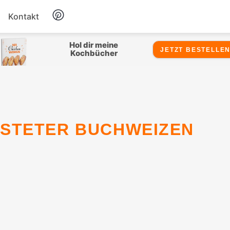
Kontakt
Hähnchen
Hol dir meine
JETZT BESTELLEN
Kochbücher
Salate
Suppen
Snacks