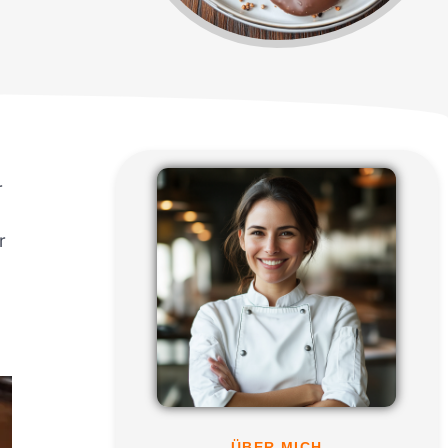
r
r
ÜBER MICH