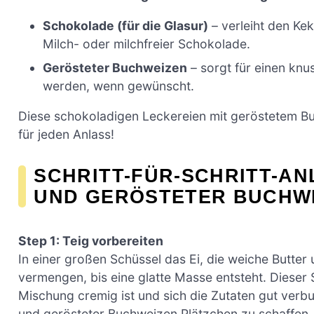
Schokolade (für die Glasur)
– verleiht den Ke
Milch- oder milchfreier Schokolade.
Gerösteter Buchweizen
– sorgt für einen knu
werden, wenn gewünscht.
Diese schokoladigen Leckereien mit geröstetem Bu
für jeden Anlass!
SCHRITT-FÜR-SCHRITT-A
UND GERÖSTETER BUCHW
Step 1: Teig vorbereiten
In einer großen Schüssel das Ei, die weiche Butte
vermengen, bis eine glatte Masse entsteht. Dieser 
Mischung cremig ist und sich die Zutaten gut verb
und gerösteter Buchweizen Plätzchen zu schaffen.